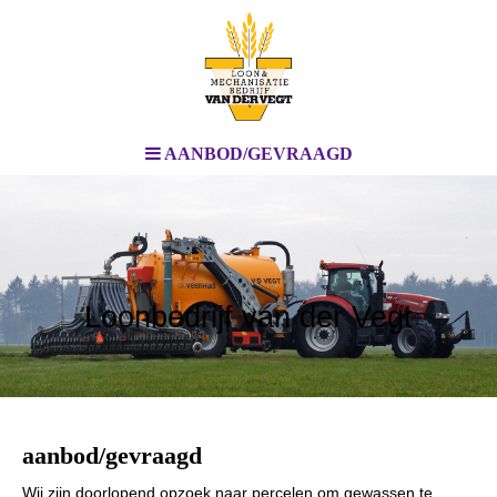
AANBOD/GEVRAAGD
Loonbedrijf van der Vegt
aanbod/gevraagd
Wij zijn doorlopend opzoek naar percelen om gewassen te